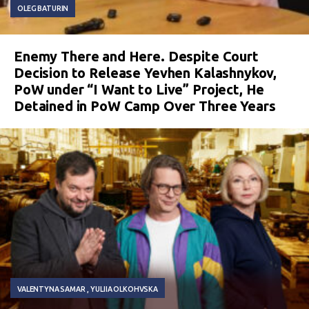
OLEG BATURIN
Enemy There and Here. Despite Court
Decision to Release Yevhen Kalashnykov,
PoW under “I Want to Live” Project, He
Detained in PoW Camp Over Three Years
VALENTYNA SAMAR
YULIIA OLKOHVSKA