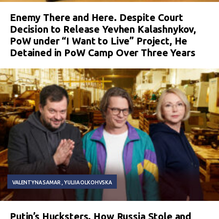
Enemy There and Here. Despite Court
Decision to Release Yevhen Kalashnykov,
PoW under “I Want to Live” Project, He
Detained in PoW Camp Over Three Years
VALENTYNA SAMAR
YULIIA OLKOHVSKA
Putin’s Hucksters. How Russia Stole and