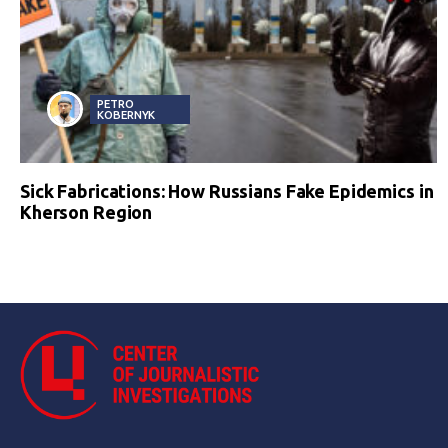
PETRO
KOBERNYK
Sick Fabrications: How Russians Fake Epidemics in
Kherson Region