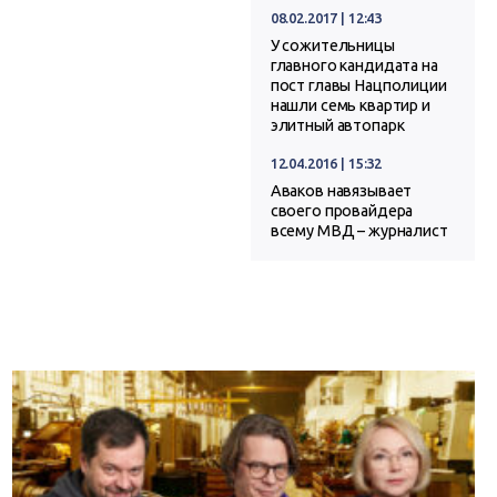
08.02.2017 | 12:43
У сожительницы
главного кандидата на
пост главы Нацполиции
нашли семь квартир и
элитный автопарк
12.04.2016 | 15:32
Аваков навязывает
своего провайдера
всему МВД – журналист