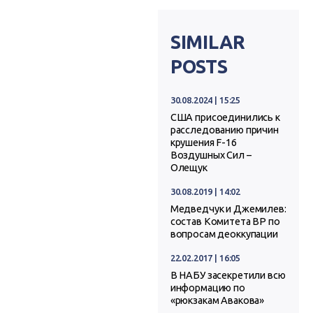
SIMILAR
POSTS
30.08.2024 | 15:25
США присоединились к
расследованию причин
крушения F-16
Воздушных Сил –
Олещук
30.08.2019 | 14:02
Медведчук и Джемилев:
состав Комитета ВР по
вопросам деоккупации
22.02.2017 | 16:05
В НАБУ засекретили всю
информацию по
«рюкзакам Авакова»