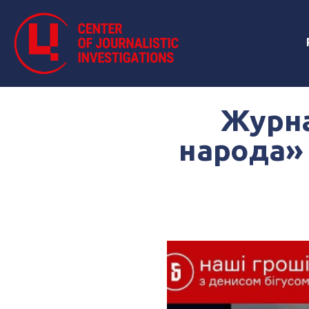
Журна
народа» 