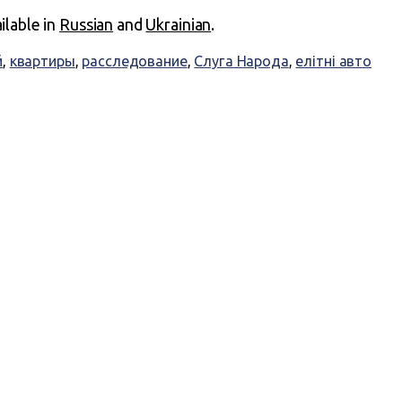
ailable in
Russian
and
Ukrainian
.
й
,
квартиры
,
расследование
,
Слуга Народа
,
елітні авто