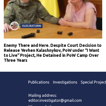
OLEG BATURIN
Enemy There and Here. Despite Court Decision to
Release Yevhen Kalashnykov, PoW under “I Want
to Live” Project, He Detained in PoW Camp Over
Three Years
Publications
Investigations
Special Projec
Mailing address:
editor.investigator@gmail.com