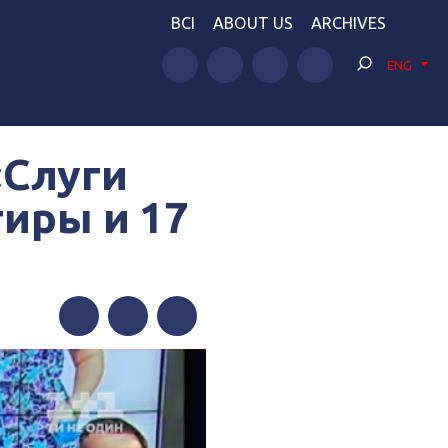
BCI
ABOUT US
ARCHIVES
ENG
«Слуги
тиры и 17
Facebook
Twitter
Telegram