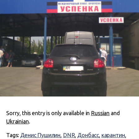
Sorry, this entry is only available in
Russian
and
Ukrainian
.
Tags:
Денис Пушилин
,
DNR
,
Донбасс
,
карантин
,