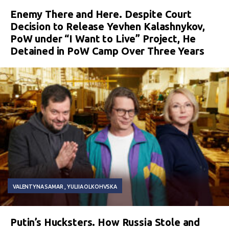
Enemy There and Here. Despite Court
Decision to Release Yevhen Kalashnykov,
PoW under “I Want to Live” Project, He
Detained in PoW Camp Over Three Years
VALENTYNA SAMAR
YULIIA OLKOHVSKA
Putin’s Hucksters. How Russia Stole and