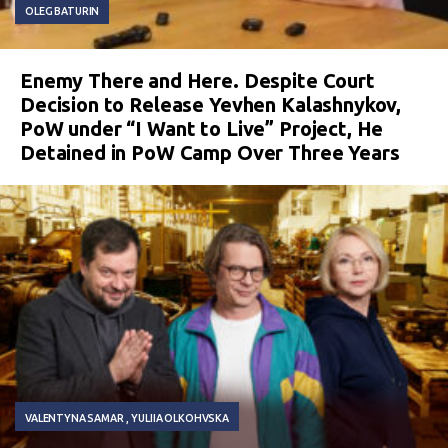
OLEG BATURIN
Enemy There and Here. Despite Court
Decision to Release Yevhen Kalashnykov,
PoW under “I Want to Live” Project, He
Detained in PoW Camp Over Three Years
VALENTYNA SAMAR
YULIIA OLKOHVSKA