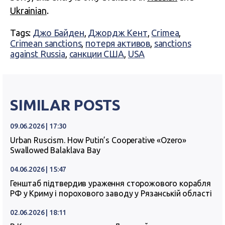
Ukrainian
.
Tags:
Джо Байден
,
Джордж Кент
,
Crimea
,
Crimean sanctions
,
потеря активов
,
sanctions
against Russia
,
санкции США
,
USA
SIMILAR POSTS
09.06.2026 | 17:30
Urban Ruscism. How Putin’s Cooperative «Ozero»
Swallowed Balaklava Bay
04.06.2026 | 15:47
Генштаб підтвердив ураження сторожового корабля
РФ у Криму і порохового заводу у Рязанській області
02.06.2026 | 18:11