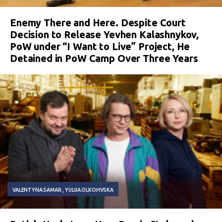
Enemy There and Here. Despite Court
Decision to Release Yevhen Kalashnykov,
PoW under “I Want to Live” Project, He
Detained in PoW Camp Over Three Years
VALENTYNA SAMAR
YULIIA OLKOHVSKA