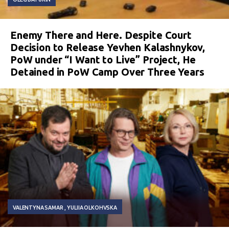
Enemy There and Here. Despite Court
Decision to Release Yevhen Kalashnykov,
PoW under “I Want to Live” Project, He
Detained in PoW Camp Over Three Years
VALENTYNA SAMAR
YULIIA OLKOHVSKA