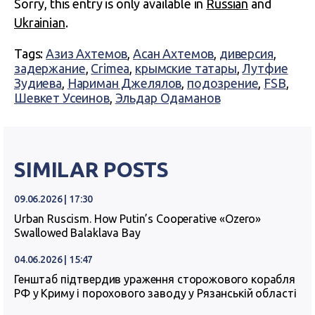
Sorry, this entry is only available in
Russian
and
Ukrainian
.
Tags:
Азиз Ахтемов
,
Асан Ахтемов
,
диверсия
,
задержание
,
Crimea
,
крымские татары
,
Лутфие
Зудиева
,
Нариман Джелялов
,
подозрение
,
FSB
,
Шевкет Усеинов
,
Эльдар Одаманов
SIMILAR POSTS
09.06.2026 | 17:30
Urban Ruscism. How Putin’s Cooperative «Ozero»
Swallowed Balaklava Bay
04.06.2026 | 15:47
Генштаб підтвердив ураження сторожового корабля
РФ у Криму і порохового заводу у Рязанській області