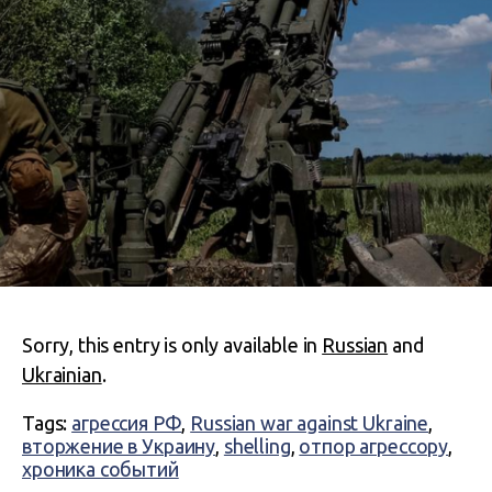
Sorry, this entry is only available in
Russian
and
Ukrainian
.
Tags:
агрессия РФ
,
Russian war against Ukraine
,
вторжение в Украину
,
shelling
,
отпор агрессору
,
хроника событий