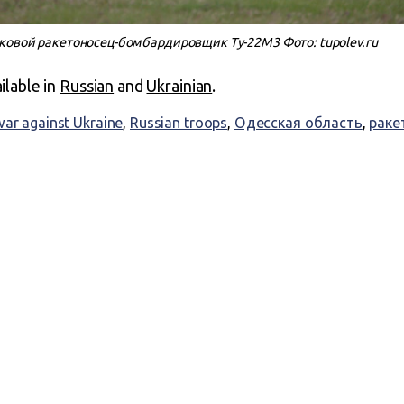
ковой ракетоносец-бомбардировщик Ту-22М3 Фото: tupolev.ru
ailable in
Russian
and
Ukrainian
.
war against Ukraine
,
Russian troops
,
Одесская область
,
раке