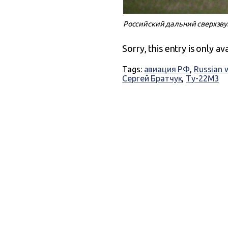
Российский дальний сверхзву
Sorry, this entry is only av
Tags:
авиация РФ
,
Russian 
Сергей Братчук
,
Ту-22М3