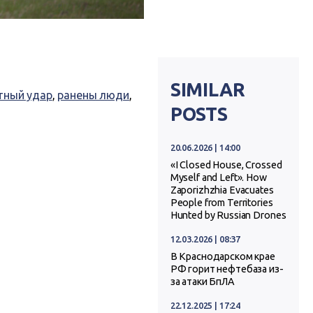
SIMILAR
тный удар
,
ранены люди
,
POSTS
20.06.2026 | 14:00
«I Closed House, Crossed
Myself and Left». How
Zaporizhzhia Evacuates
People from Territories
Hunted by Russian Drones
12.03.2026 | 08:37
В Краснодарском крае
РФ горит нефтебаза из-
за атаки БпЛА
22.12.2025 | 17:24