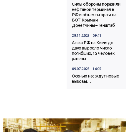
Силы обороны поразили
нефтяной терминал в
РФ и объекты врага на
ВОТ Крыма и
Донетчины – Генштаб
29.11.2025 | 09:41
Атака РФ на Киев: до
двух выросло число
погибших, 15 человек
ранены
09.07.2025 | 14:05
Осенью нас ждут новые
вызовы…