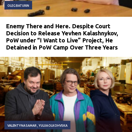
OLEG BATURIN
Enemy There and Here. Despite Court
Decision to Release Yevhen Kalashnykov,
PoW under “I Want to Live” Project, He
Detained in PoW Camp Over Three Years
VALENTYNA SAMAR
YULIIA OLKOHVSKA