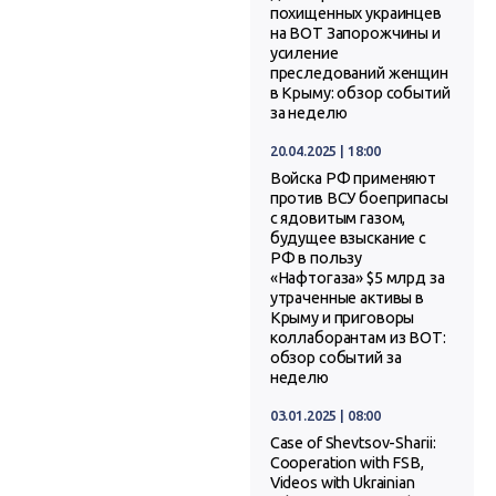
похищенных украинцев
на ВОТ Запорожчины и
усиление
преследований женщин
в Крыму: обзор событий
за неделю
20.04.2025 | 18:00
Войска РФ применяют
против ВСУ боеприпасы
с ядовитым газом,
будущее взыскание с
РФ в пользу
«Нафтогаза» $5 млрд за
утраченные активы в
Крыму и приговоры
коллаборантам из ВОТ:
обзор событий за
неделю
03.01.2025 | 08:00
Case of Shevtsov-Sharii:
Cooperation with FSB,
Videos with Ukrainian