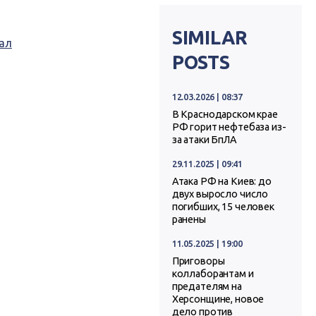
SIMILAR
ал
POSTS
12.03.2026 | 08:37
В Краснодарском крае
РФ горит нефтебаза из-
за атаки БпЛА
29.11.2025 | 09:41
Атака РФ на Киев: до
двух выросло число
погибших, 15 человек
ранены
11.05.2025 | 19:00
Приговоры
коллаборантам и
предателям на
Херсонщине, новое
дело против