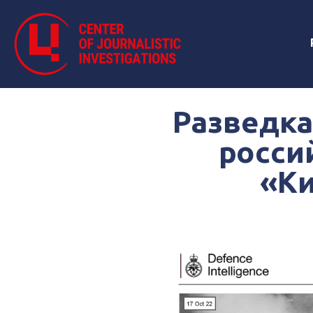
Разведка
росси
«К