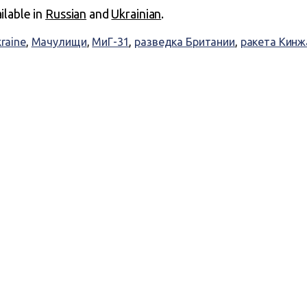
ailable in
Russian
and
Ukrainian
.
kraine
,
Мачулищи
,
МиГ-31
,
разведка Британии
,
ракета Кинж