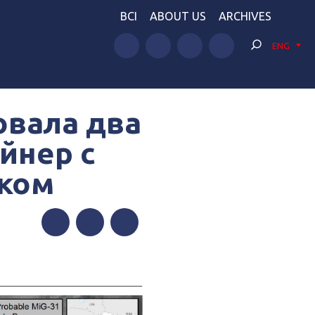
BCI
ABOUT US
ARCHIVES
ENG
овала два
йнер с
ком
Facebook
Twitter
Telegram