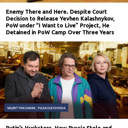
Enemy There and Here. Despite Court
Decision to Release Yevhen Kalashnykov,
PoW under “I Want to Live” Project, He
Detained in PoW Camp Over Three Years
VALENTYNA SAMAR
YULIIA OLKOHVSKA
Putin’s Hucksters. How Russia Stole and