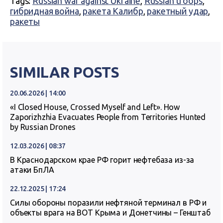
Tags:
Russian war against Ukraine
,
Russian troops
,
гибридная война
,
ракета Калибр
,
ракетный удар
,
ракеты
SIMILAR POSTS
20.06.2026 | 14:00
«I Closed House, Crossed Myself and Left». How
Zaporizhzhia Evacuates People from Territories Hunted
by Russian Drones
12.03.2026 | 08:37
В Краснодарском крае РФ горит нефтебаза из-за
атаки БпЛА
22.12.2025 | 17:24
Силы обороны поразили нефтяной терминал в РФ и
объекты врага на ВОТ Крыма и Донетчины – Генштаб