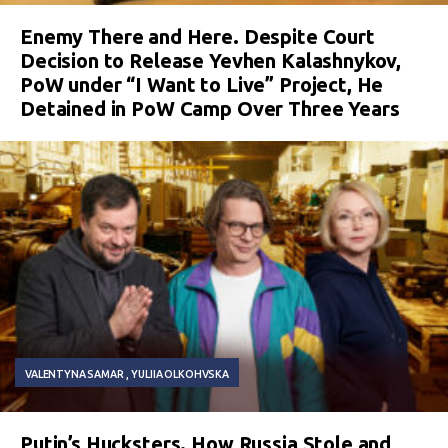
Enemy There and Here. Despite Court
Decision to Release Yevhen Kalashnykov,
PoW under “I Want to Live” Project, He
Detained in PoW Camp Over Three Years
VALENTYNA SAMAR
YULIIA OLKOHVSKA
Putin’s Hucksters. How Russia Stole and