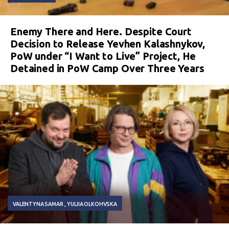
Enemy There and Here. Despite Court
Decision to Release Yevhen Kalashnykov,
PoW under “I Want to Live” Project, He
Detained in PoW Camp Over Three Years
VALENTYNA SAMAR
YULIIA OLKOHVSKA