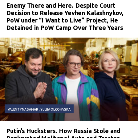
Enemy There and Here. Despite Court
Decision to Release Yevhen Kalashnykov,
PoW under “I Want to Live” Project, He
Detained in PoW Camp Over Three Years
VALENTYNA SAMAR
YULIIA OLKOHVSKA
Putin’s Hucksters. How Russia Stole and