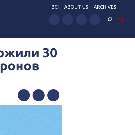
BCI
ABOUT US
ARCHIVES
ENG
ожили 30
дронов
Facebook
Twitter
Telegram