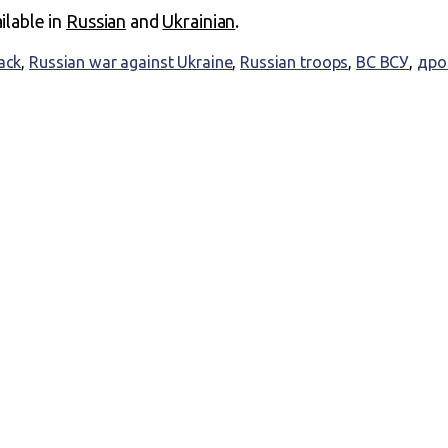
ailable in
Russian
and
Ukrainian
.
ack
,
Russian war against Ukraine
,
Russian troops
,
ВС ВСУ
,
дро