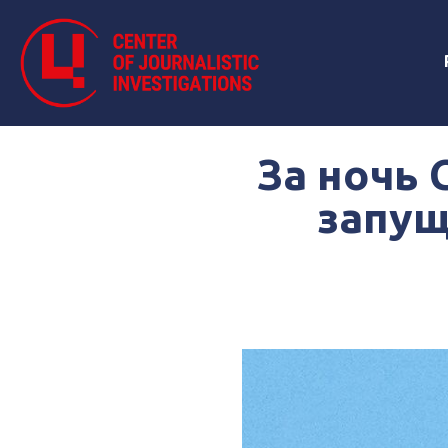
За ночь
запущ