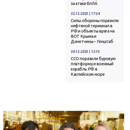
за атаки БпЛА
22.12.2025 | 17:24
Силы обороны поразили
нефтяной терминал в
РФ и объекты врага на
ВОТ Крыма и
Донетчины – Генштаб
20.12.2025 | 12:15
ССО поразили буровую
платформу и военный
корабль РФ в
Каспийском море