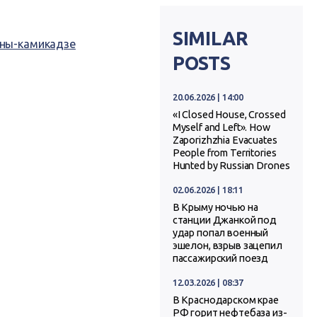
SIMILAR
ны-камикадзе
POSTS
20.06.2026 | 14:00
«I Closed House, Crossed
Myself and Left». How
Zaporizhzhia Evacuates
People from Territories
Hunted by Russian Drones
02.06.2026 | 18:11
В Крыму ночью на
станции Джанкой под
удар попал военный
эшелон, взрыв зацепил
пассажирский поезд
12.03.2026 | 08:37
В Краснодарском крае
РФ горит нефтебаза из-