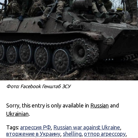
Фото: Facebook Генштаб ЗСУ
Sorry, this entry is only available in
Russian
and
Ukrainian
.
Tags:
агрессия РФ
,
Russian war against Ukraine
,
вторжение в Украину
,
shelling
,
отпор агрессору
,