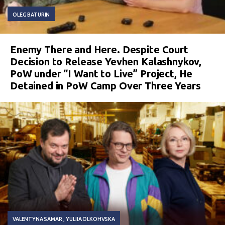
OLEG BATURIN
Enemy There and Here. Despite Court
Decision to Release Yevhen Kalashnykov,
PoW under “I Want to Live” Project, He
Detained in PoW Camp Over Three Years
VALENTYNA SAMAR
YULIIA OLKOHVSKA