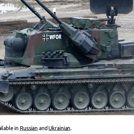
ailable in
Russian
and
Ukrainian
.