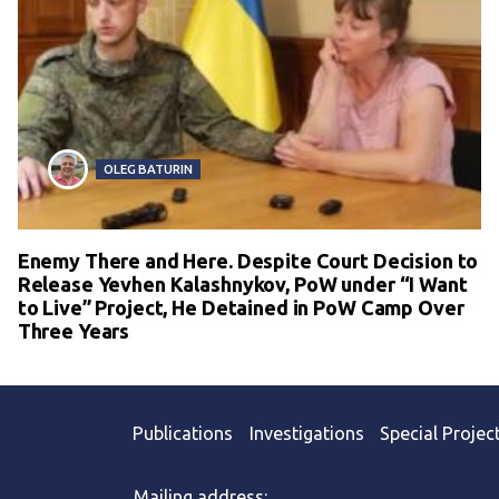
OLEG BATURIN
Enemy There and Here. Despite Court Decision to
Release Yevhen Kalashnykov, PoW under “I Want
to Live” Project, He Detained in PoW Camp Over
Three Years
Publications
Investigations
Special Projec
Mailing address: