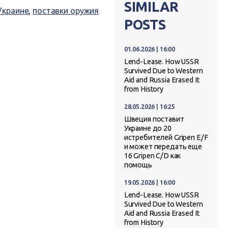
SIMILAR
Украине
,
поставки оружия
POSTS
01.06.2026 | 16:00
Lend-Lease. How USSR
Survived Due to Western
Aid and Russia Erased It
from History
28.05.2026 | 16:25
Швеция поставит
Украине до 20
истребителей Gripen E/F
и может передать еще
16 Gripen C/D как
помощь
19.05.2026 | 16:00
Lend-Lease. How USSR
Survived Due to Western
Aid and Russia Erased It
from History