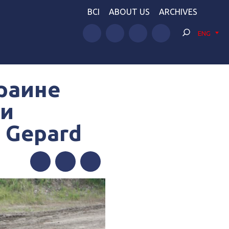
BCI
ABOUT US
ARCHIVES
ENG
раине
 и
 Gepard
Facebook
Twitter
Telegram