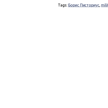
Tags:
Борис Писториус
,
mili