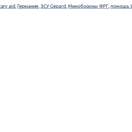
tary aid
,
Германия
,
ЗСУ Gepard
,
Минобороны ФРГ
,
помощь 