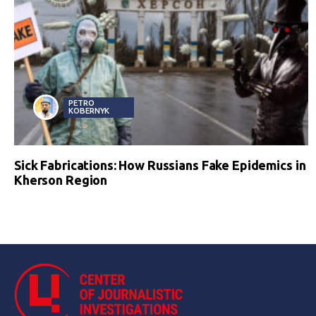
PETRO
KOBERNYK
Sick Fabrications: How Russians Fake Epidemics in
Kherson Region