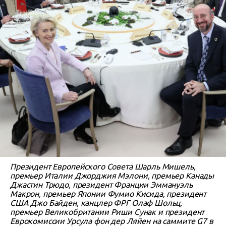
Президент Европейского Совета Шарль Мишель,
премьер Италии Джорджия Мэлони, премьер Канады
Джастин Трюдо, президент Франции Эммануэль
Макрон, премьер Японии Фумио Кисида, президент
США Джо Байден, канцлер ФРГ Олаф Шольц,
премьер Великобритании Риши Сунак и президент
Еврокомиссии Урсула фон дер Ляйен на саммите G7 в