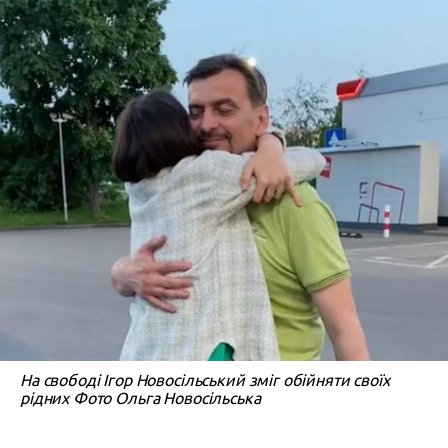
На свободі Ігор Новосільський зміг обійняти своїх
рідних Фото Ольга Новосільська