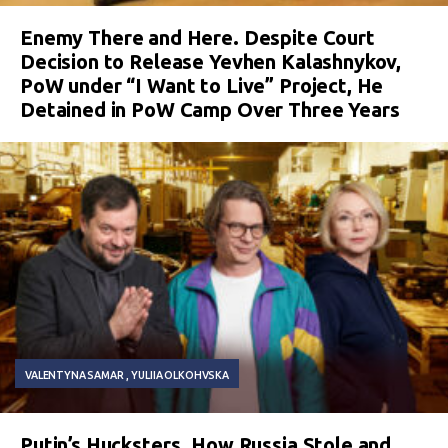
Enemy There and Here. Despite Court
Decision to Release Yevhen Kalashnykov,
PoW under “I Want to Live” Project, He
Detained in PoW Camp Over Three Years
VALENTYNA SAMAR
YULIIA OLKOHVSKA
Putin’s Hucksters. How Russia Stole and