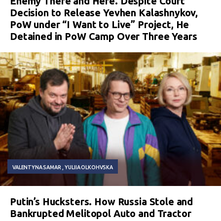
Enemy There and Here. Despite Court
Decision to Release Yevhen Kalashnykov,
PoW under “I Want to Live” Project, He
Detained in PoW Camp Over Three Years
VALENTYNA SAMAR
YULIIA OLKOHVSKA
Putin’s Hucksters. How Russia Stole and
Bankrupted Melitopol Auto and Tractor