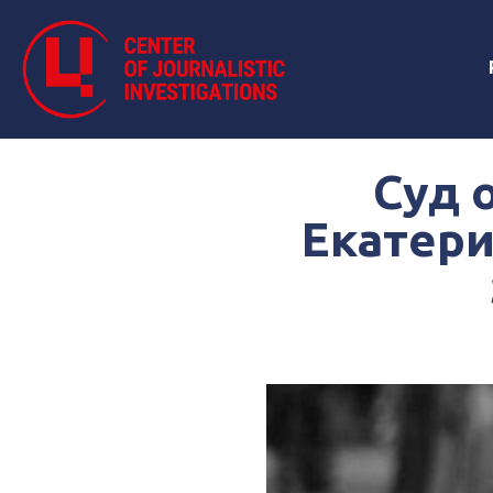
Суд 
Екатери