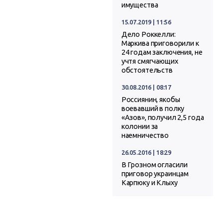
имущества
15.07.2019 | 11:56
Дело Роккелли:
Маркива приговорили к
24 годам заключения, не
учтя смягчающих
обстоятельств
30.08.2016 | 08:17
Россиянин, якобы
воевавший в полку
«Азов», получил 2,5 года
колонии за
наемничество
26.05.2016 | 18:29
В Грозном огласили
приговор украинцам
Карпюку и Клыху