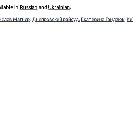
ailable in
Russian
and
Ukrainian
.
ислав Магнер
,
Днепровский райсуд
,
Екатерина Гандзюк
,
Ки