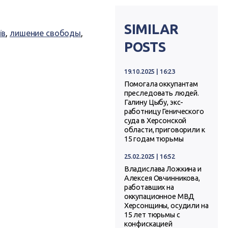
SIMILAR
їв
,
лишение свободы
,
POSTS
19.10.2025 | 16:23
Помогала оккупантам
преследовать людей.
Галину Цыбу, экс-
работницу Генического
суда в Херсонской
области, приговорили к
15 годам тюрьмы
25.02.2025 | 16:52
Владислава Ложкина и
Алексея Овчинникова,
работавших на
оккупационное МВД
Херсонщины, осудили на
15 лет тюрьмы с
конфискацией