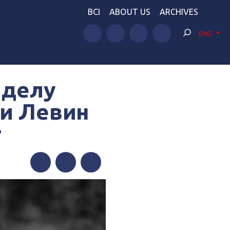
BCI
ABOUT US
ARCHIVES
ENG
 делу
 и Левин
т
Facebook
Twitter
Telegram