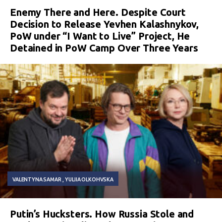
Enemy There and Here. Despite Court
Decision to Release Yevhen Kalashnykov,
PoW under “I Want to Live” Project, He
Detained in PoW Camp Over Three Years
VALENTYNA SAMAR
YULIIA OLKOHVSKA
Putin’s Hucksters. How Russia Stole and