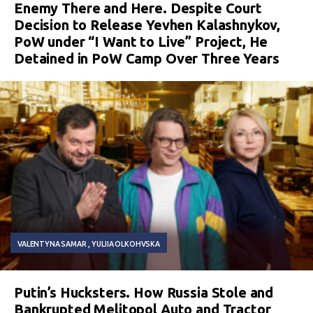
Enemy There and Here. Despite Court
Decision to Release Yevhen Kalashnykov,
PoW under “I Want to Live” Project, He
Detained in PoW Camp Over Three Years
VALENTYNA SAMAR
YULIIA OLKOHVSKA
Putin’s Hucksters. How Russia Stole and
Bankrupted Melitopol Auto and Tractor