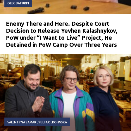
OLEG BATURIN
Enemy There and Here. Despite Court
Decision to Release Yevhen Kalashnykov,
PoW under “I Want to Live” Project, He
Detained in PoW Camp Over Three Years
VALENTYNA SAMAR
YULIIA OLKOHVSKA