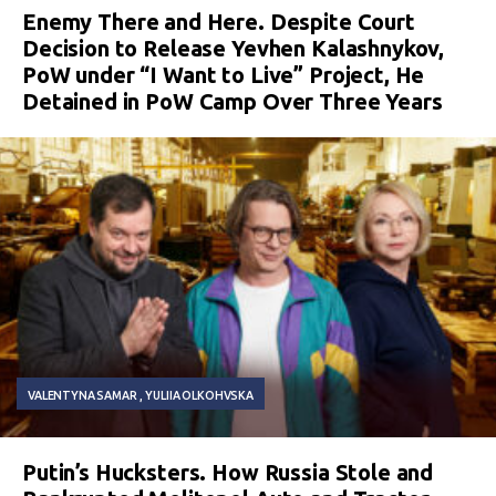
Enemy There and Here. Despite Court
Decision to Release Yevhen Kalashnykov,
PoW under “I Want to Live” Project, He
Detained in PoW Camp Over Three Years
VALENTYNA SAMAR
YULIIA OLKOHVSKA
Putin’s Hucksters. How Russia Stole and