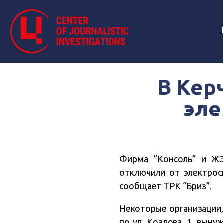
В Кер
эле
Фирма “Консоль” и ЖЭ
отключили от электрос
сообщает ТРК “Бриз”.
Некоторые организации,
по ул. Козлова, 1, вын