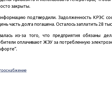
росто закрыты.
нформацию подтвердили. Задолженность КРЭС сост
ень часть долга погашена. Осталось заплатить 28 тыс
валась из-за того, что предприятия обязаны дел
ебители оплачивают ЖЭУ за потребленную электроэн
мфорте”.
троснабжение