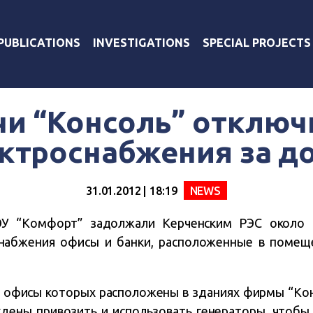
PUBLICATIONS
INVESTIGATIONS
SPECIAL PROJECTS
чи “Консоль” отключ
ктроснабжения за д
31.01.2012 | 18:19
NEWS
У “Комфорт” задолжали Керченским РЭС около 7
набжения офисы и банки, расположенные в помещ
 офисы которых расположены в зданиях фирмы “Кон
уждены привозить и использовать генераторы, чтоб