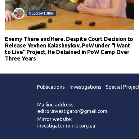
OLEG BATURIN
Enemy There and Here. Despite Court Decision to
Release Yevhen Kalashnykov, PoW under “I Want
to Live” Project, He Detained in PoW Camp Over
Three Years
Publications
Investigations
Special Projec
Mailing address:
editor.investigator@gmail.com
Mirror website:
investigator-mirror.org.ua