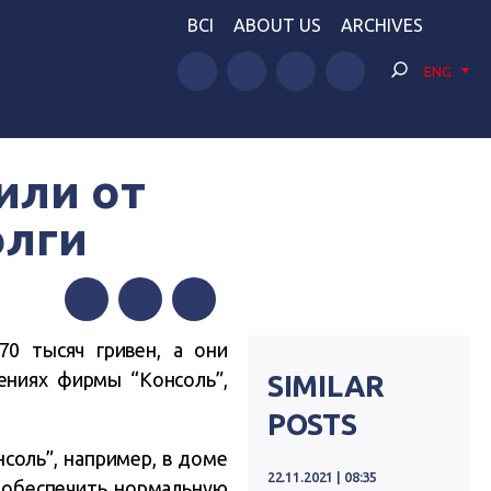
BCI
ABOUT US
ARCHIVES
ENG
или от
олги
Facebook
Twitter
Telegram
0 тысяч гривен, а они
ениях фирмы “Консоль”,
SIMILAR
POSTS
соль”, например, в доме
22.11.2021 | 08:35
ы обеспечить нормальную