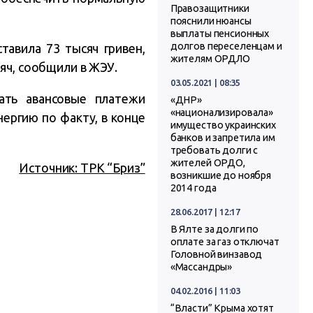
Правозащитники
пояснили нюансы
выплаты пенсионных
долгов переселенцам и
авила 73 тысяч гривен,
жителям ОРДЛО
яч, сообщили в ЖЭУ.
03.05.2021 | 08:35
ать авансовые платежи
«ДНР»
«национализировала»
ергию по факту, в конце
имущество украинских
банков и запретила им
требовать долги с
жителей ОРДО,
Источник: ТРК “Бриз”
возникшие до ноября
2014 года
28.06.2017 | 12:17
В Ялте за долги по
оплате за газ отключат
Головной винзавод
«Массандры»
04.02.2016 | 11:03
“Власти” Крыма хотят