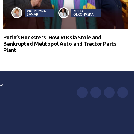
VALENTYNA
YULIIA
SAMAR
OLKOHVSKA
Putin’s Hucksters. How Russia Stole and
Bankrupted Melitopol Auto and Tractor Parts
Plant
ts