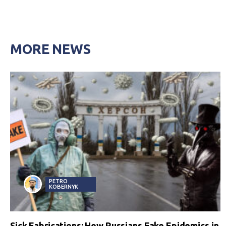
MORE NEWS
PETRO
KOBERNYK
Sick Fabrications: How Russians Fake Epidemics in