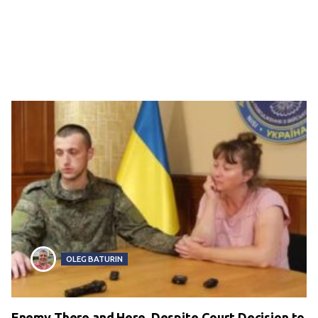
OLEG BATURIN
Enemy There and Here. Despite Court Decision to