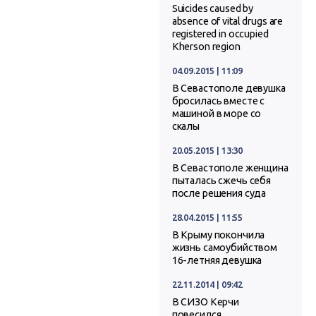
Suicides caused by
absence of vital drugs are
registered in occupied
Kherson region
04.09.2015 | 11:09
В Севастополе девушка
бросилась вместе с
машиной в море со
скалы
20.05.2015 | 13:30
В Севастополе женщина
пыталась сжечь себя
после решения суда
28.04.2015 | 11:55
В Крыму покончила
жизнь самоубийством
16-летняя девушка
22.11.2014 | 09:42
В СИЗО Керчи
повесился