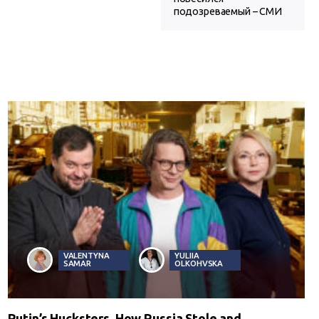
подозреваемый – СМИ
VALENTYNA
YULIIA
SAMAR
OLKOHVSKA
Putin’s Hucksters. How Russia Stole and