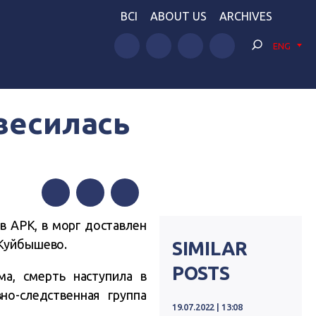
BCI
ABOUT US
ARCHIVES
ENG
весилась
Facebook
Twitter
Telegram
в АРК, в морг доставлен
 Куйбышево.
SIMILAR
POSTS
а, смерть наступила в
но-следственная группа
19.07.2022 | 13:08