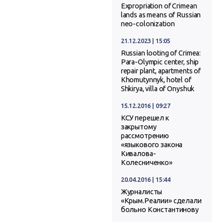
Expropriation of Crimean
lands as means of Russian
neo-colonization
21.12.2023 | 15:05
Russian looting of Crimea:
Para-Olympic center, ship
repair plant, apartments of
Khomutynnyk, hotel of
Shkirya, villa of Onyshuk
15.12.2016 | 09:27
КСУ перешел к
закрытому
рассмотрению
«языкового закона
Кивалова-
Колесниченко»
20.04.2016 | 15:44
Журналисты
«Крым.Реалии» сделали
больно Константинову