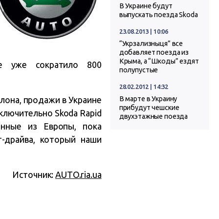
В Украине будут
выпускать поезда Skoda
23.08.2013 | 10:06
“Укрзализныця” все
добавляет поезда из
Крыма, а “Шкоды” ездят
ие уже сократило 800
полупустые
28.02.2012 | 14:32
алона, продажи в Украине
В марте в Украину
прибудут чешские
ключительно Skoda Rapid
двухэтажные поезда
енные из Европы, пока
т-драйва, который наши
Источник:
AUTO.ria.ua