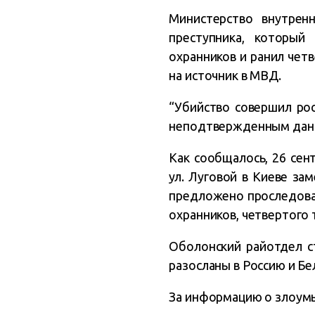
Министерство внутрен
преступника, который
охранников и ранил четв
на источник в МВД.
“Убийство совершил рос
неподтвержденным данны
Как сообщалось, 26 сен
ул. Луговой в Киеве за
предложено проследоват
охранников, четвертого 
Оболонский райотдел с
разосланы в Россию и Бе
За информацию о злоумы