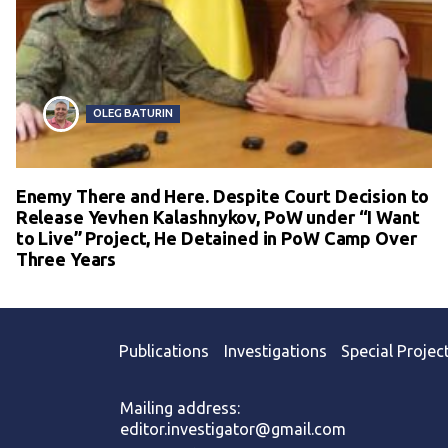
OLEG BATURIN
Enemy There and Here. Despite Court Decision to
Release Yevhen Kalashnykov, PoW under “I Want
to Live” Project, He Detained in PoW Camp Over
Three Years
Publications
Investigations
Special Projec
Mailing address:
editor.investigator@gmail.com