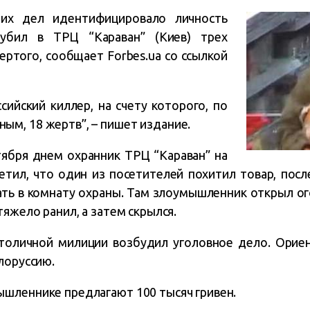
них дел идентифицировало личность
 убил в ТРЦ “Караван” (Киев) трех
ертого, сообщает Forbes.ua со ссылкой
сийский киллер, на счету которого, по
м, 18 жертв”, – пишет издание.
тября днем охранник ТРЦ “Караван” на
метил, что один из посетителей похитил товар, пос
ь в комнату охраны. Там злоумышленник открыл ого
тяжело ранил, а затем скрылся.
толичной милиции возбудил уголовное дело. Ориен
лоруссию.
шленнике предлагают 100 тысяч гривен.