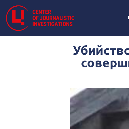
Убийство
соверш