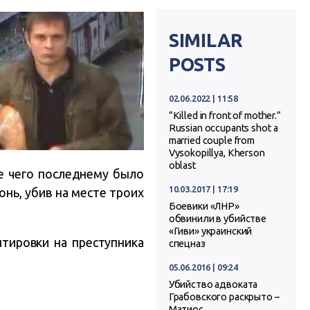
SIMILAR
POSTS
02.06.2022 | 11:58
”Killed in front of mother.”
Russian occupants shot a
married couple from
Vysokopillya, Kherson
oblast
ле чего последнему было
10.03.2017 | 17:19
нь, убив на месте троих
Боевики «ЛНР»
обвинили в убийстве
«Гиви» украинский
тировки на преступника
спецназ
05.06.2016 | 09:24
Убийство адвоката
Грабовского раскрыто –
Матиос