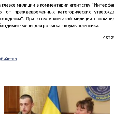
 главке милиции в комментарии агентству “Интерфак
ся от преждевременных категорических утвержд
ахождении”. При этом в киевской милиции напомнил
бходимые меры для розыска злоумышленника.
Исто
убийство