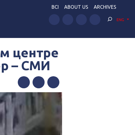
BCI
ABOUT US
ARCHIVES
ENG
ом центре
р – СМИ
Facebook
Twitter
Telegram