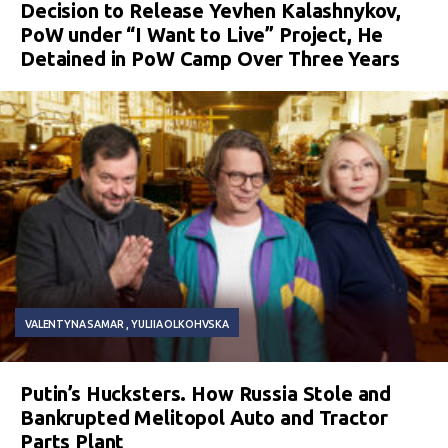
Decision to Release Yevhen Kalashnykov,
PoW under “I Want to Live” Project, He
Detained in PoW Camp Over Three Years
VALENTYNA SAMAR
YULIIA OLKOHVSKA
Putin’s Hucksters. How Russia Stole and
Bankrupted Melitopol Auto and Tractor
Parts Plant