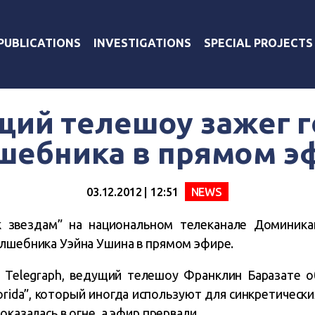
PUBLICATIONS
INVESTIGATIONS
SPECIAL PROJECTS
ий телешоу зажег 
шебника в прямом э
03.12.2012 | 12:51
NEWS
 звездам” на национальном телеканале Доминикан
олшебника Уэйна Ушина в прямом эфире.
y Telegraph, ведущий телешоу Франклин Баразате о
rida”, который иногда используют для синкретически
оказалась в огне, а эфир прервали.