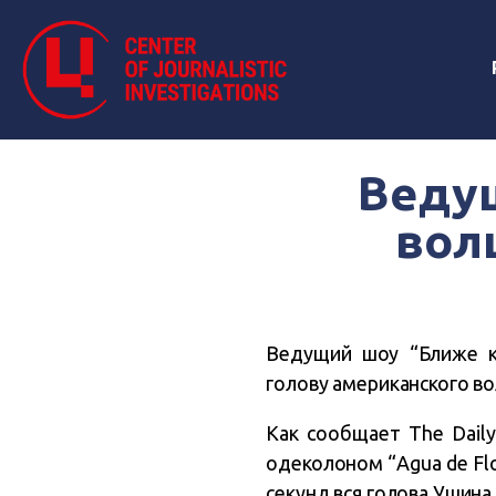
Ведущ
вол
Ведущий шоу “Ближе к
голову американского в
Как сообщает The Dail
одеколоном “Agua de Flo
секунд вся голова Ушина 