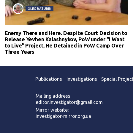
OLEG BATURIN
Enemy There and Here. Despite Court Decision to
Release Yevhen Kalashnykov, PoW under “I Want
to Live” Project, He Detained in PoW Camp Over
Three Years
Publications
Investigations
Special Projec
Mailing address:
editor.investigator@gmail.com
Mirror website:
investigator-mirror.org.ua