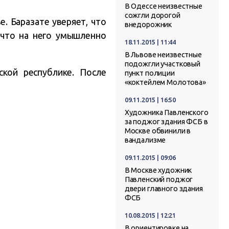
В Одессе неизвестные
сожгли дорогой
е. Баразате уверяет, что
внедорожник
 что на него умышленно
18.11.2015 | 11:44
В Львове неизвестные
подожгли участковый
кой республике. После
пункт полиции
«коктейлем Молотова»
09.11.2015 | 16:50
Художника Павленского
за поджог здания ФСБ в
Москве обвинили в
вандализме
09.11.2015 | 09:06
В Москве художник
Павленский поджог
двери главного здания
ФСБ
10.08.2015 | 12:21
В ориентировке на