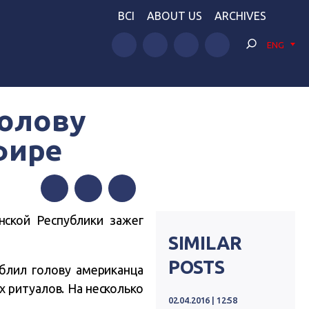
BCI
ABOUT US
ARCHIVES
ENG
голову
фире
Facebook
Twitter
Telegram
ской Республики зажег
SIMILAR
POSTS
блил голову американца
х ритуалов. На несколько
02.04.2016 | 12:58