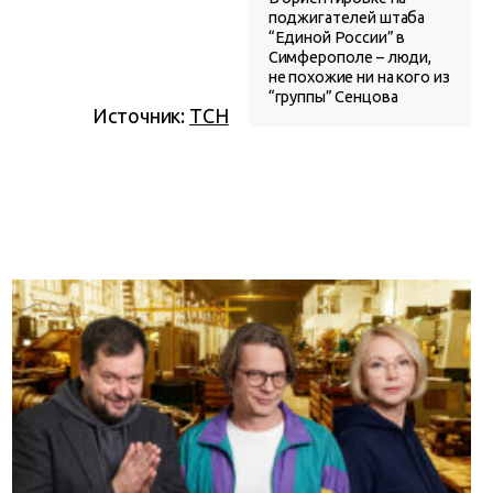
поджигателей штаба
“Единой России” в
Симферополе – люди,
не похожие ни на кого из
“группы” Сенцова
Источник:
ТСН