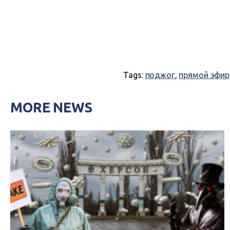
Tags:
поджог
,
прямой эфир
MORE NEWS