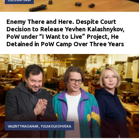
Enemy There and Here. Despite Court
Decision to Release Yevhen Kalashnykov,
PoW under “I Want to Live” Project, He
Detained in PoW Camp Over Three Years
VALENTYNA SAMAR
YULIIA OLKOHVSKA