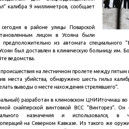
л” калибра 9 миллиметров, сообщает
, сегодня в районе улицы Поварской
становленным лицом в Усояна были
 предположительно из автомата специального “
Усоян был доставлен в клиническую больницу им. Бот
айте ведомства.
 происшествия на лестничном пролете между пятым
ив места убийства, обнаружено шесть гильз калиб
елать выводы о месте нахождения стрелявшего”.
циальный) разработан в климовском ЦНИИточмаш во 
мной снайперской винтовкой ВСС “Винторез”. Он 
иального назначения и использовался, в 
операций на Северном Кавказе. Из такого же оруж