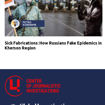
PETRO
KOBERNYK
Sick Fabrications: How Russians Fake Epidemics in
Kherson Region