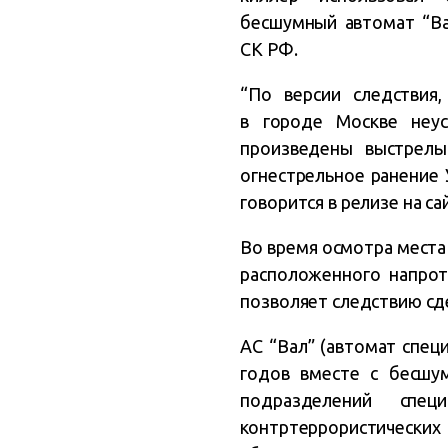
бесшумный автомат “Ва
СК РФ.
“По версии следствия
в городе Москве неу
произведены выстрелы
огнестрельное ранение 
говорится в релизе на с
Во время осмотра места
расположенного напрот
позволяет следствию сд
АС “Вал” (автомат спе
годов вместе с бесшу
подразделений спец
контртеррористических 