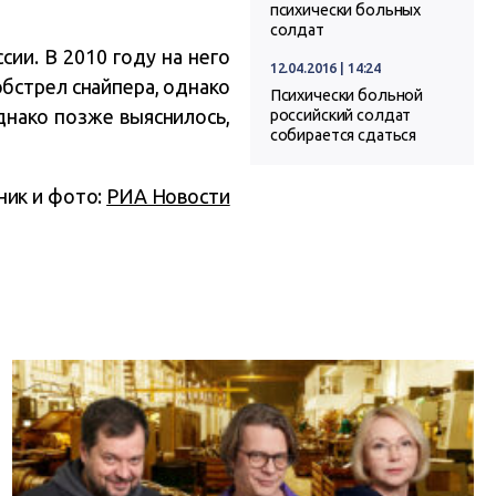
психически больных
солдат
ии. В 2010 году на него
12.04.2016 | 14:24
обстрел снайпера, однако
Психически больной
днако позже выяснилось,
российский солдат
собирается сдаться
ник и фото:
РИА Новости