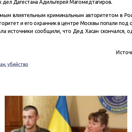
х дел Дагестана Адильгерей Магомедтагиров.
мым влиятельным криминальным авторитетом в Росс
оритет и его охранник в центре Москвы попали под 
ала источники сообщили, что Дед Хасан скончался, о
Источ
ан
,
убийство