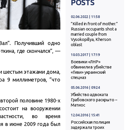
POSTS
02.06.2022 | 11:58
”Killed in front of mother.”
Russian occupants shot a
married couple from
Vysokopillya, Kherson
Вал”. Получивший одно
oblast
кина, где скончался”, —
10.03.2017 | 17:19
Боевики «ЛНР»
обвинили в убийстве
 и шестым этажами дома,
«Гиви» украинский
спецназ
ра 9 миллиметров, “что
05.06.2016 | 09:24
Убийство адвоката
второй половине 1980-х
Грабовского раскрыто –
Матиос
состоит на вооружении
12.04.2016 | 15:41
частности, во время
Российская полиция
ия в июне 2009 года был
задержала троих