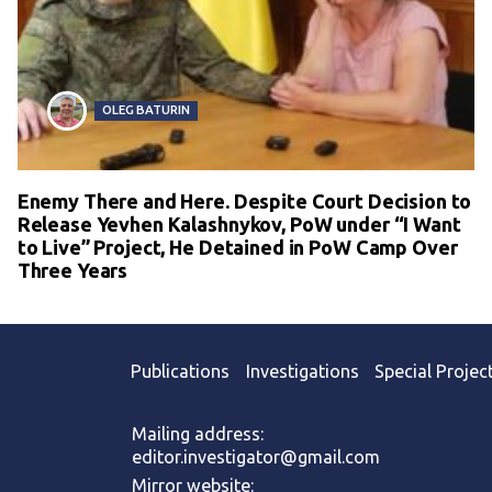
OLEG BATURIN
Enemy There and Here. Despite Court Decision to
Release Yevhen Kalashnykov, PoW under “I Want
to Live” Project, He Detained in PoW Camp Over
Three Years
Publications
Investigations
Special Projec
Mailing address:
editor.investigator@gmail.com
Mirror website: