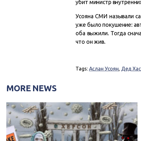
убит министр внутренни
Усояна СМИ называли са
уже было покушение: авт
оба выжили. Тогда снач
что он жив.
Tags:
Аслан Усоян
,
Дед Хас
MORE NEWS