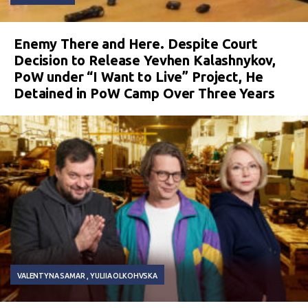
Enemy There and Here. Despite Court
Decision to Release Yevhen Kalashnykov,
PoW under “I Want to Live” Project, He
Detained in PoW Camp Over Three Years
VALENTYNA SAMAR
YULIIA OLKOHVSKA