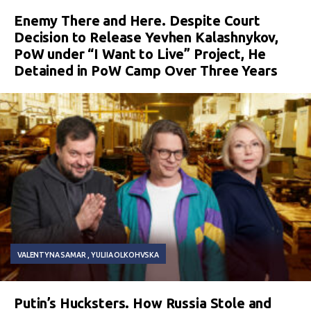
Enemy There and Here. Despite Court
Decision to Release Yevhen Kalashnykov,
PoW under “I Want to Live” Project, He
Detained in PoW Camp Over Three Years
VALENTYNA SAMAR
YULIIA OLKOHVSKA
Putin’s Hucksters. How Russia Stole and