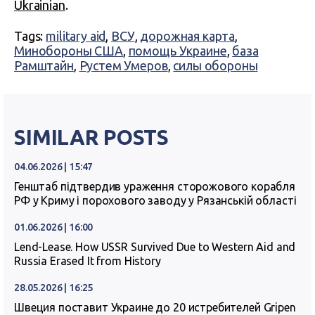
Ukrainian
.
Tags:
military aid
,
ВСУ
,
дорожная карта
,
Минобороны США
,
помощь Украине
,
база
Рамштайн
,
Рустем Умеров
,
силы обороны
SIMILAR POSTS
04.06.2026 | 15:47
Генштаб підтвердив ураження сторожового корабля
РФ у Криму і порохового заводу у Рязанській області
01.06.2026 | 16:00
Lend-Lease. How USSR Survived Due to Western Aid and
Russia Erased It from History
28.05.2026 | 16:25
Швеция поставит Украине до 20 истребителей Gripen