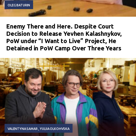
OLEG BATURIN
Enemy There and Here. Despite Court
Decision to Release Yevhen Kalashnykov,
PoW under “I Want to Live” Project, He
Detained in PoW Camp Over Three Years
VALENTYNA SAMAR
YULIIA OLKOHVSKA