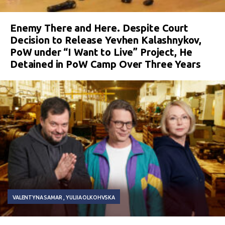
Enemy There and Here. Despite Court
Decision to Release Yevhen Kalashnykov,
PoW under “I Want to Live” Project, He
Detained in PoW Camp Over Three Years
VALENTYNA SAMAR
YULIIA OLKOHVSKA