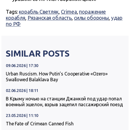
Tags:
корабль Светляк
,
Crimea
,
поражение
корабля
,
Рязанская область
,
силы обороны
,
удар
по РФ
SIMILAR POSTS
09.06.2026 | 17:30
Urban Ruscism. How Putin’s Cooperative «Ozero»
Swallowed Balaklava Bay
02.06.2026 | 18:11
В Крыму ночью на станции Джанкой под удар попал
военный эшелон, взрыв зацепил пассажирский поезд
23.05.2026 | 11:10
The Fate of Crimean Canned Fish