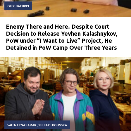
OLEG BATURIN
Enemy There and Here. Despite Court
Decision to Release Yevhen Kalashnykov,
PoW under “I Want to Live” Project, He
Detained in PoW Camp Over Three Years
VALENTYNA SAMAR
YULIIA OLKOHVSKA