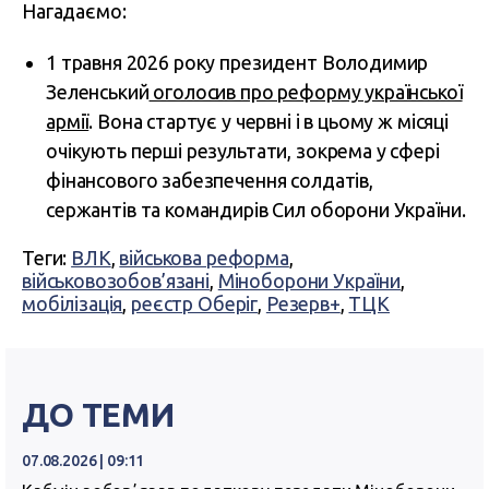
Нагадаємо:
1 травня 2026 року президент Володимир
Зеленський
оголосив про реформу української
армії
. Вона стартує у червні і в цьому ж місяці
очікують перші результати, зокрема у сфері
фінансового забезпечення солдатів,
сержантів та командирів Сил оборони України.
Теги:
ВЛК
,
військова реформа
,
військовозобов’язані
,
Міноборони України
,
мобілізація
,
реєстр Оберіг
,
Резерв+
,
ТЦК
ДО ТЕМИ
07.08.2026 | 09:11