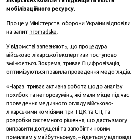
лікарських комісій та підвищити якість
мобілізаційного ресурсу.
Про це у Міністерстві оборони України відповіли
на запит
hromadske
.
У відомстві запевняють, що процедура
військово-лікарської експертизи поступово
змінюється. Зокрема, триває її цифровізація,
оптимізуються правила проведення медоглядів.
«Наразі триває активна робота щодо аналізу
похибок та непорозумінь, які мали місце під час
проведення медичного огляду військово-
лікарськими комісіями при ТЦК та СП, та
розробки системного рішення, що дасть змогу
виправити допущені та запобігти новим
помилкам у майбутньому», – йдеться у відповіді