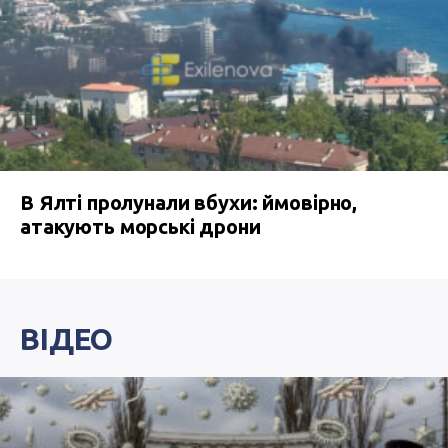
В Ялті пролунали вбухи: ймовірно,
атакують морські дрони
ВІДЕО