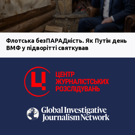
Флотська безПАРАДність. Як Путін день
ВМФ у підворітті святкував