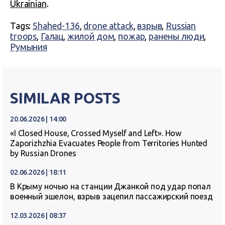
Ukrainian
.
Tags:
Shahed-136
,
drone attack
,
взрыв
,
Russian
troops
,
Галац
,
жилой дом
,
пожар
,
ранены люди
,
Румыния
SIMILAR POSTS
20.06.2026 | 14:00
«I Closed House, Crossed Myself and Left». How
Zaporizhzhia Evacuates People from Territories Hunted
by Russian Drones
02.06.2026 | 18:11
В Крыму ночью на станции Джанкой под удар попал
военный эшелон, взрыв зацепил пассажирский поезд
12.03.2026 | 08:37