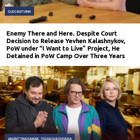
OLEG BATURIN
Enemy There and Here. Despite Court
Decision to Release Yevhen Kalashnykov,
PoW under “I Want to Live” Project, He
Detained in PoW Camp Over Three Years
VALENTYNA SAMAR
YULIIA OLKOHVSKA