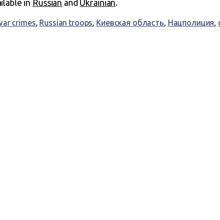
ailable in
Russian
and
Ukrainian
.
war crimes
,
Russian troops
,
Киевская область
,
Нацполиция
,