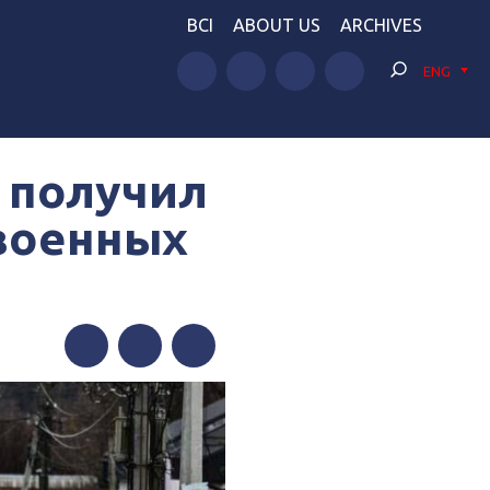
BCI
ABOUT US
ARCHIVES
ENG
 получил
военных
е
Facebook
Twitter
Telegram