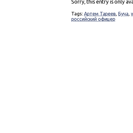
Sorry, this entry is only av
Tags:
Артем Тареев
,
Буча
,
российский офицер