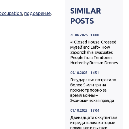
SIMILAR
occupation
,
подозрение
,
POSTS
20.06.2026 | 14:00
«I Closed House, Crossed
Myself and Left». How
Zaporizhzhia Evacuates
People from Territories
Hunted by Russian Drones
09.10.2025 | 14:51
Государство потратило
более 5 млн грн на
просмотр порно за
время войны –
Экономическая правда
01.10.2025 | 17:04
Двенадцати оккупантам
и предателям, которые
похищали и пытали