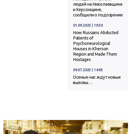
людей на Николаевщине
и Херсонщине,
сообщили о подозрении
01.09.2025 | 10:50
How Russians Abducted
Patients of
Psychoneurological
Houses in Kherson
Region and Made Them
Hostages
09.07.2025 | 14:05
Осенью нас ждут новые
вызовы…