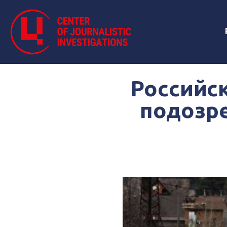
Российс
подозр