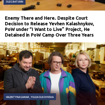
OLEG BATURIN
Enemy There and Here. Despite Court
Decision to Release Yevhen Kalashnykov,
PoW under “I Want to Live” Project, He
Detained in PoW Camp Over Three Years
VALENTYNA SAMAR
YULIIA OLKOHVSKA