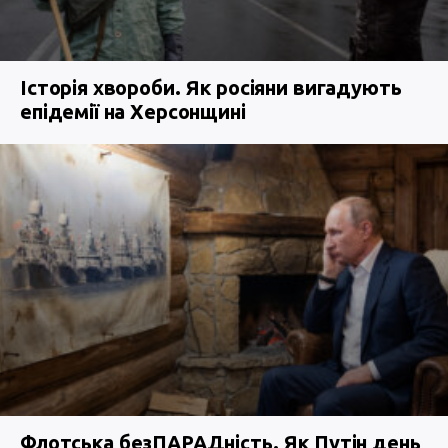
Історія хвороби. Як росіяни вигадують
епідемії на Херсонщині
Флотська безПАРАДність. Як Путін день