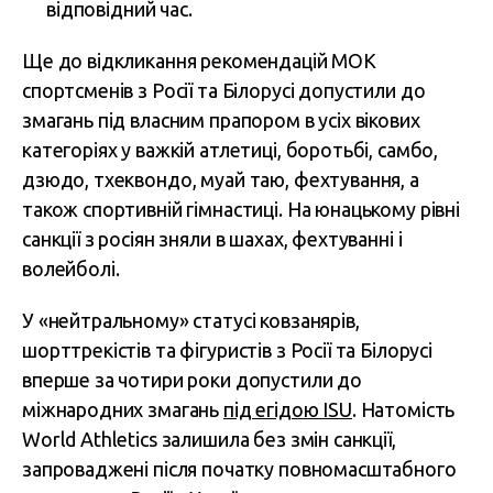
відповідний час.
Ще до відкликання рекомендацій МОК
спортсменів з Росії та Білорусі допустили до
змагань під власним прапором в усіх вікових
категоріях у важкій атлетиці, боротьбі, самбо,
дзюдо, тхеквондо, муай таю, фехтування, а
також спортивній гімнастиці. На юнацькому рівні
санкції з росіян зняли в шахах, фехтуванні і
волейболі.
У «нейтральному» статусі ковзанярів,
шорттрекістів та фігуристів з Росії та Білорусі
вперше за чотири роки допустили до
міжнародних змагань
під егідою ISU
. Натомість
World Athletics залишила без змін санкції,
запроваджені після початку повномасштабного