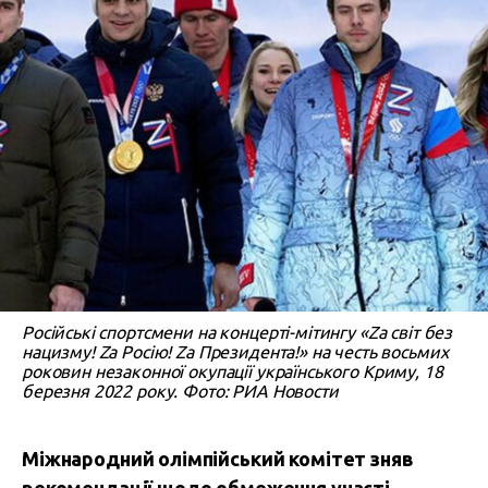
Російські спортсмени на концерті-мітингу «Za світ без
нацизму! Zа Росію! Zа Президентa!» на честь восьмих
роковин незаконної окупації українського Криму, 18
березня 2022 року. Фото: РИА Новости
Міжнародний олімпійський комітет зняв