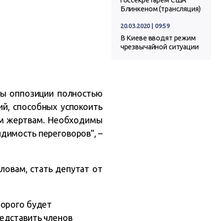
госсекретарем США
Блинкеном (трансляция)
20.03.2020 | 09:59
В Киеве вводят режим
чрезвычайной ситуации
ры оппозиции полностью
ий, способных успокоить
ким жертвам. Необходимы
идимость переговоров”, –
ловам, стать депутат от
торого будет
едставить членов