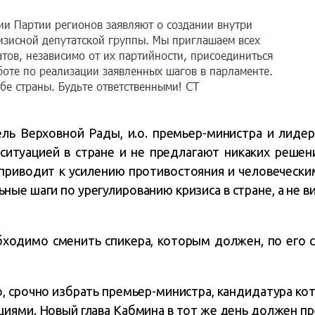
ель Верховной Рады, и.о. премьер-министра и лиде
ситуацией в стране и не предлагают никаких решен
 приводит к усилению противостояния и человечес
ые шаги по урегулированию кризиса в стране, а не в
бходимо сменить спикера, которым должен, по его с
, срочно избрать премьер-министра, кандидатура ко
иями. Новый глава Кабмина в тот же день должен пр