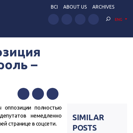
BCI
ABOUT US
ARCHIVES
ENG
озиция
роль –
Facebook
Twitter
Telegram
ры оппозиции полностью
депутатов немедленно
SIMILAR
ей странице в соцсети.
POSTS