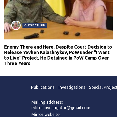
OLEG BATURIN
Enemy There and Here. Despite Court Decision to
Release Yevhen Kalashnykov, PoW under “I Want
to Live” Project, He Detained in PoW Camp Over
Three Years
Publications
Investigations
Special Projec
Mailing address:
editor.investigator@gmail.com
Mirror website: