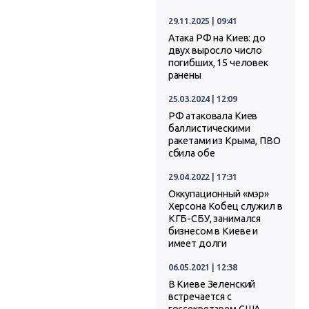
29.11.2025 | 09:41
Атака РФ на Киев: до
двух выросло число
погибших, 15 человек
ранены
25.03.2024 | 12:09
РФ атаковала Киев
баллистическими
ракетами из Крыма, ПВО
сбила обе
29.04.2022 | 17:31
Оккупационный «мэр»
Херсона Кобец служил в
КГБ-СБУ, занимался
бизнесом в Киеве и
имеет долги
06.05.2021 | 12:38
В Киеве Зеленский
встречается с