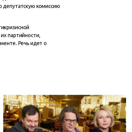
ую депутатскую комиссию
тикризисной
 их партийности,
менте. Речь идет о