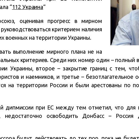
ала “
112 Украина
“
союз, оценивая прогресс в мирном
 руководствоваться критерием наличия
их военных на территории Украины.
ать выполнение мирного плана не на
еальных критериев. Среди них номер один – полный 
рии Украины, второе – закрытие границ с тем, что
ористов и наемников, и третье – безотлагательное 
тся на территории России и были арестованы по по
ой дипмиссии при ЕС между тем отметил, что для 
, недостаточно освободить Донбасс – Россия 
ессора будут действовать до тех пор, пока не буде