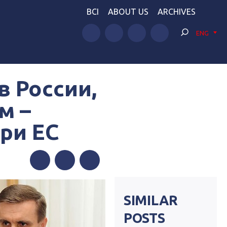
BCI
ABOUT US
ARCHIVES
ENG
в России,
м –
ри ЕС
Facebook
Twitter
Telegram
SIMILAR
POSTS