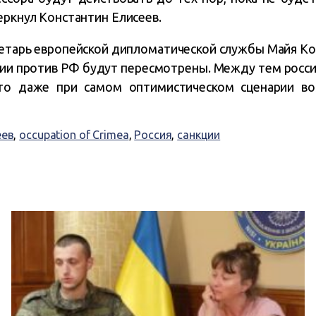
еркнул Константин Елисеев.
кретарь европейской дипломатической службы Майя Ко
кции против РФ будут пересмотрены. Между тем росси
что даже при самом оптимистическом сценарии во
еев
,
occupation of Crimea
,
Россия
,
санкции