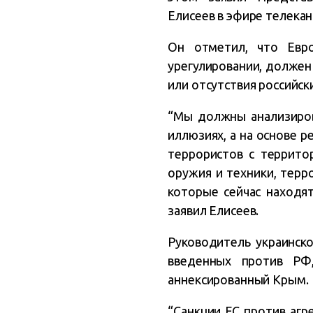
Елисеев
в
эфире телекан
Он отметил, что Евро
урегулировании, должен
или отсутствия российск
“Мы должны анализиров
иллюзиях, а на основе р
террористов с террито
оружия и техники, терр
которые сейчас находя
заявил Елисеев.
Руководитель украинск
введенных против РФ
аннексированный Крым.
“Санкции ЕС против агр