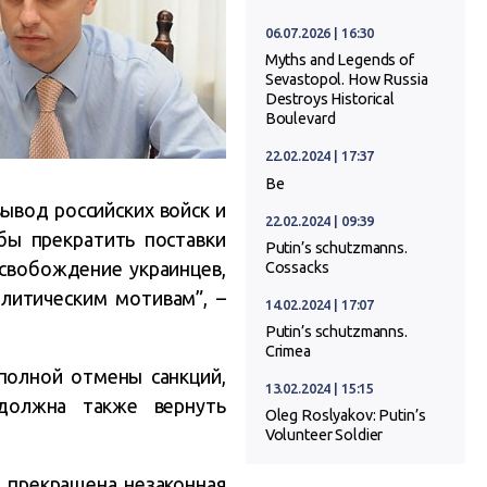
06.07.2026 | 16:30
Myths and Legends of
Sevastopol. How Russia
Destroys Historical
Boulevard
22.02.2024 | 17:37
Ве
вывод российских войск и
22.02.2024 | 09:39
бы прекратить поставки
Putin’s schutzmanns.
освобождение украинцев,
Cossacks
литическим мотивам”, –
14.02.2024 | 17:07
Putin’s schutzmanns.
Crimea
полной отмены санкций,
13.02.2024 | 15:15
должна также вернуть
Oleg Roslyakov: Putin’s
Volunteer Soldier
т прекращена незаконная