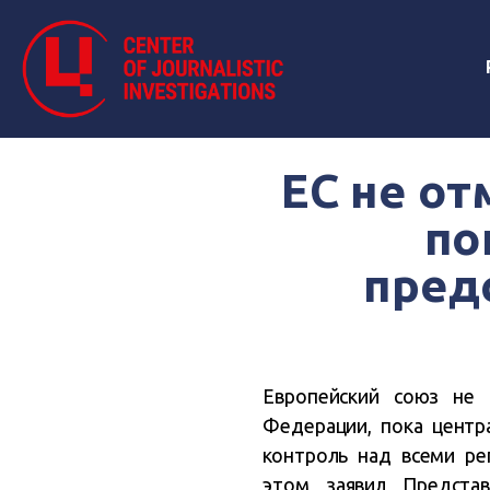
ЕС не от
по
пред
Европейский союз
не 
Федерации, пока центр
контроль над всеми ре
этом заявил
Предста