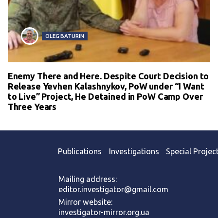
OLEG BATURIN
Enemy There and Here. Despite Court Decision to
Release Yevhen Kalashnykov, PoW under “I Want
to Live” Project, He Detained in PoW Camp Over
Three Years
Publications
Investigations
Special Projec
Mailing address:
editor.investigator@gmail.com
Mirror website:
investigator-mirror.org.ua